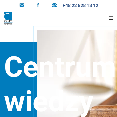
+48 22 828 13 12
Centrum
wiedzy