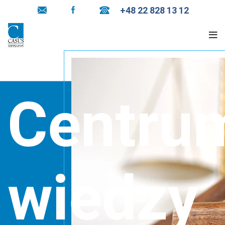
+48 22 828 13 12
Centru
wiedzy