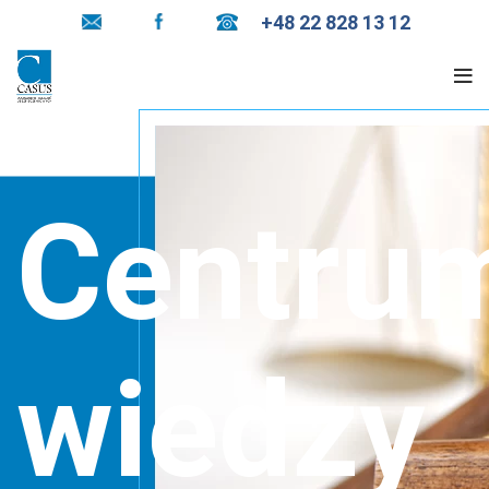
+48 22 828 13 12
Centru
wiedzy