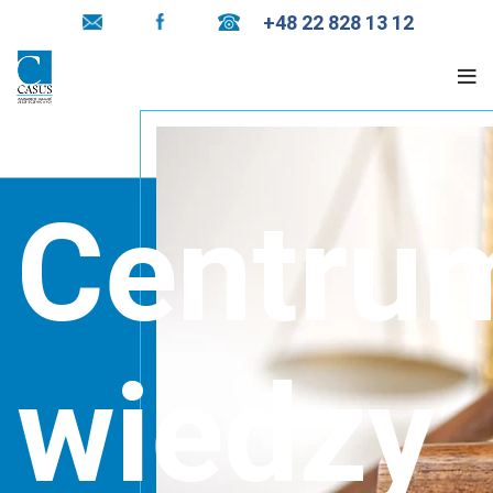
+48 22 828 13 12
Centru
wiedzy