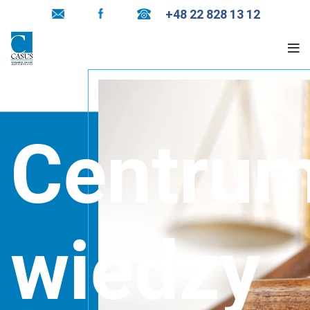
+48 22 828 13 12
Centru
wiedzy