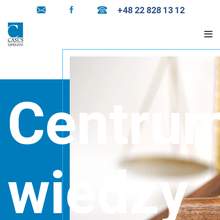
+48 22 828 13 12
Centru
wiedzy