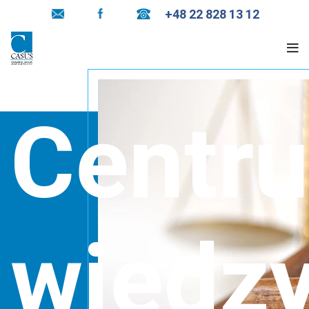
+48 22 828 13 12
Centr
wiedz