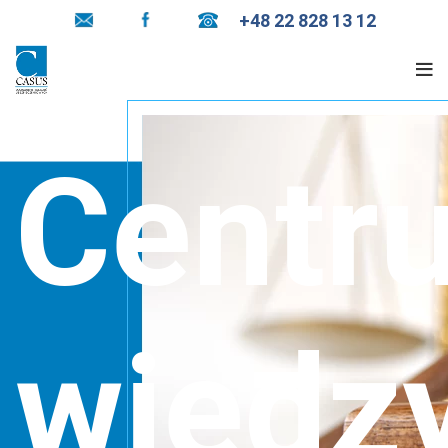
+48 22 828 13 12
Centr
wiedz