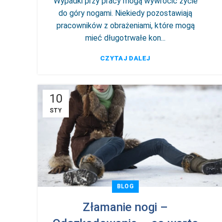
Wypadki przy pracy mogą wywrócić życie
do góry nogami. Niekiedy pozostawiają
pracowników z obrażeniami, które mogą
mieć długotrwałe kon...
CZYTAJ DALEJ
10
STY
BLOG
Złamanie nogi –