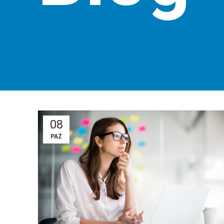
08
PAŹ