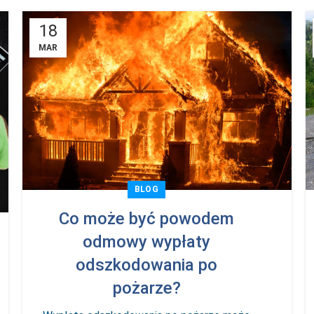
18
MAR
BLOG
Co może być powodem
odmowy wypłaty
odszkodowania po
pożarze?