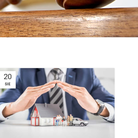
20
SIE