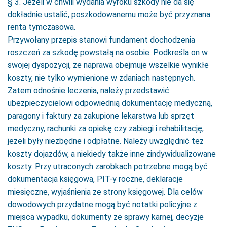
§ 3. Jeżeli w chwili wydania wyroku szkody nie da się
dokładnie ustalić, poszkodowanemu może być przyznana
renta tymczasowa.
Przywołany przepis stanowi fundament dochodzenia
roszczeń za szkodę powstałą na osobie. Podkreśla on w
swojej dyspozycji, że naprawa obejmuje wszelkie wynikłe
koszty, nie tylko wymienione w zdaniach następnych.
Zatem odnośnie leczenia, należy przedstawić
ubezpieczycielowi odpowiednią dokumentację medyczną,
paragony i faktury za zakupione lekarstwa lub sprzęt
medyczny, rachunki za opiekę czy zabiegi i rehabilitację,
jeżeli były niezbędne i odpłatne. Należy uwzględnić też
koszty dojazdów, a niekiedy także inne zindywidualizowane
koszty. Przy utraconych zarobkach potrzebne mogą być
dokumentacja księgowa, PIT-y roczne, deklaracje
miesięczne, wyjaśnienia ze strony księgowej. Dla celów
dowodowych przydatne mogą być notatki policyjne z
miejsca wypadku, dokumenty ze sprawy karnej, decyzje