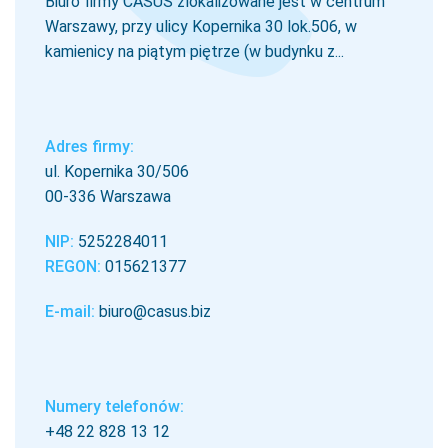
Biuro firmy CASUS zlokalizowane jest w centrum
Warszawy, przy ulicy Kopernika 30 lok.506, w
kamienicy na piątym piętrze (w budynku z...
Adres firmy:
ul. Kopernika 30/506
00-336 Warszawa
NIP:
5252284011
REGON:
015621377
E-mail:
biuro@casus.biz
Numery telefonów:
+48 22 828 13 12