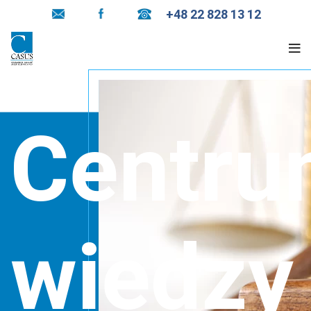
+48 22 828 13 12
Centr
wiedzy