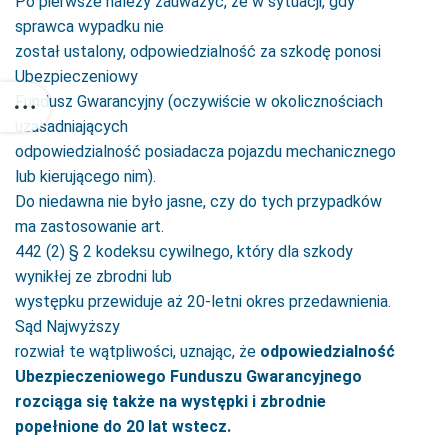
Po pierwsze należy zauważyć, że w sytuacji, gdy
sprawca wypadku nie
został ustalony, odpowiedzialność za szkodę ponosi
Ubezpieczeniowy
Fundusz Gwarancyjny (oczywiście w okolicznościach
uzasadniających
odpowiedzialność posiadacza pojazdu mechanicznego
lub kierującego nim).
Do niedawna nie było jasne, czy do tych przypadków
ma zastosowanie art.
442 (2) § 2 kodeksu cywilnego, który dla szkody
wynikłej ze zbrodni lub
występku przewiduje aż 20-letni okres przedawnienia.
Sąd Najwyższy
rozwiał te wątpliwości, uznając, że
odpowiedzialność
Ubezpieczeniowego Funduszu Gwarancyjnego
rozciąga się także na występki i zbrodnie
popełnione do 20 lat wstecz.