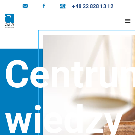
+48 22 828 13 12
Centru
wiedzy