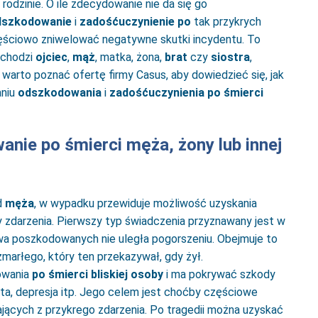
rodzinie. O ile zdecydowanie nie da się go
dszkodowanie
i
zadośćuczynienie po
tak przykrych
zęściowo zniwelować negatywne skutki incydentu. To
dchodzi
ojciec
,
mąż
, matka, żona,
brat
czy
siostra
,
 warto poznać ofertę firmy Casus, aby dowiedzieć się, jak
aniu
odszkodowania
i
zadośćuczynienia po śmierci
nie po śmierci męża, żony lub innej
d
męża
, w wypadku przewiduje możliwość uzyskania
 zdarzenia. Pierwszy typ świadczenia przyznawany jest w
owa poszkodowanych nie uległa pogorszeniu. Obejmuje to
marłego, który ten przekazywał, gdy żył.
owania
po śmierci bliskiej osoby
i ma pokrywać szkody
ota, depresja itp. Jego celem jest choćby częściowe
jących z przykrego zdarzenia. Po tragedii można uzyskać