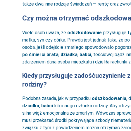
także dwa inne rodzaje świadczeń — rentę oraz zwro
Czy można otrzymać odszkodowani
Wiele osób uważa, że
odszkodowanie
przysługuje t
matka, syn czy córka. Prawda jest jednak taka, że 
osoba, jeśli odejście zmarłego spowodowało pogorszen
po śmierci brata
,
dziadka
,
babci
, teściowej bądź in
zdarzeniem dana osoba mieszkała i dzieliła rachunki 
Kiedy przysługuje
zadośćuczynienie z
rodziny?
Podobna zasada, jak w przypadku
odszkodowania
, 
dziadka
,
babci
lub innego członka rodziny. Aby otrzy
silna więź emocjonalna ze zmarłym. Wówczas sprawca
musi przekazać środki pokrywające szkody niematerial
związku z tym z powodzeniem można otrzymać zar