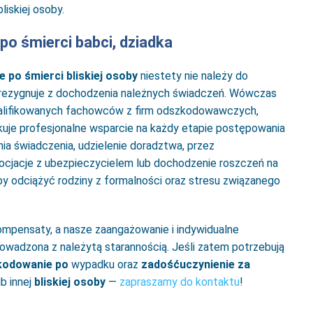
 bliskiej osoby.
o śmierci babci, dziadka
 po śmierci bliskiej osoby
niestety nie należy do
y rezygnuje z dochodzenia należnych świadczeń. Wówczas
alifikowanych fachowców z firm odszkodowawczych,
yskuje profesjonalne wsparcie na każdy etapie postępowania
ia świadczenia, udzielenie doradztwa, przez
cjacje z ubezpieczycielem lub dochodzenie roszczeń na
y odciążyć rodziny z formalności oraz stresu związanego
kompensaty, a nasze zaangażowanie i indywidualne
owadzona z należytą starannością. Jeśli zatem potrzebują
kodowanie po
wypadku oraz
zadośćuczynienie za
b innej
bliskiej osoby
—
zapraszamy do kontaktu
!