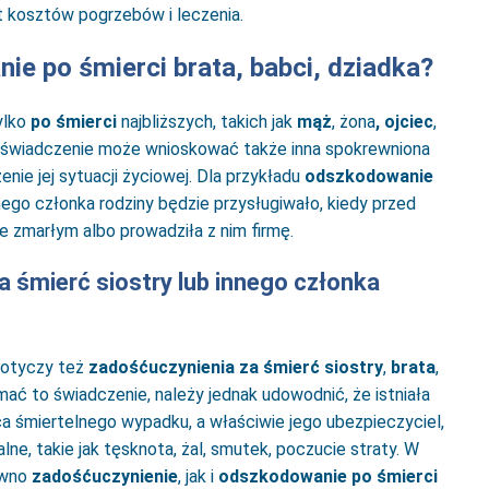
t kosztów pogrzebów i leczenia.
e po śmierci brata, babci, dziadka?
ylko
po śmierci
najbliższych, takich jak
mąż
, żona
, ojciec
,
po świadczenie może wnioskować także inna spokrewniona
ie jej sytuacji życiowej. Dla przykładu
odszkodowanie
nego członka rodziny będzie przysługiwało, kiedy przed
ze zmarłym albo prowadziła z nim firmę.
a śmierć siostry lub innego członka
dotyczy też
zadośćuczynienia za śmierć siostry
,
brata
,
mać to świadczenie, należy jednak udowodnić, że istniała
 śmiertelnego wypadku, a właściwie jego ubezpieczyciel,
ne, takie jak tęsknota, żal, smutek, poczucie straty. W
ówno
zadośćuczynienie
, jak i
odszkodowanie po śmierci