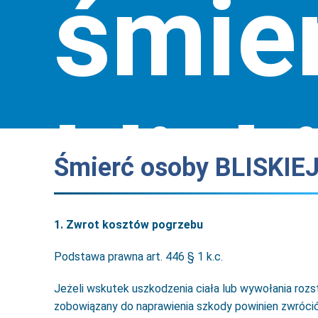
śmier
blisk
Śmierć osoby BLISKIE
1. Zwrot kosztów pogrzebu
osob
Podstawa prawna art. 446 § 1 k.c.
Jeżeli wskutek uszkodzenia ciała lub wywołania roz
zobowiązany do naprawienia szkody powinien zwrócić 