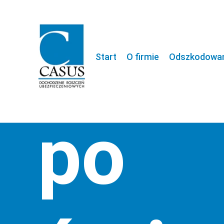
zado
Start
O firmie
Odszkodowani
po