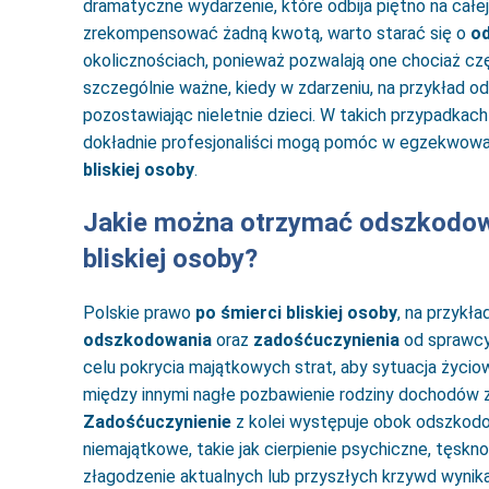
dramatyczne wydarzenie, które odbija piętno na całej 
zrekompensować żadną kwotą, warto starać się o
o
okolicznościach, ponieważ pozwalają one chociaż c
szczególnie ważne, kiedy w zdarzeniu, na przykład o
pozostawiając nieletnie dzieci. W takich przypadkach
dokładnie profesjonaliści mogą pomóc w egzekwow
bliskiej osoby
.
Jakie można otrzymać odszkodowa
bliskiej osoby?
Polskie prawo
po śmierci bliskiej osoby
, na przykła
odszkodowania
oraz
zadośćuczynienia
od sprawcy
celu pokrycia majątkowych strat, aby sytuacja życi
między innymi nagłe pozbawienie rodziny dochodów z
Zadośćuczynienie
z kolei występuje obok odszkod
niemajątkowe, takie jak cierpienie psychiczne, tęskn
złagodzenie aktualnych lub przyszłych krzywd wynika