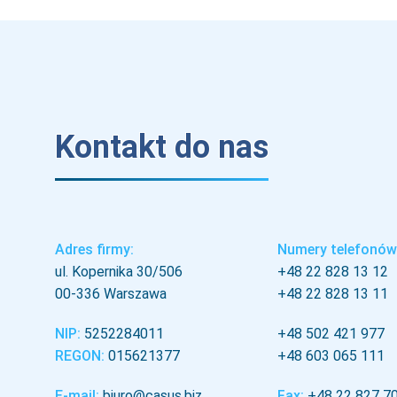
Kontakt do nas
Adres firmy:
Numery telefonów
ul. Kopernika 30/506
+48 22 828 13 12
00-336 Warszawa
+48 22 828 13 11
NIP:
5252284011
+48 502 421 977
REGON:
015621377
+48 603 065 111
E-mail:
biuro@casus.biz
Fax:
+48 22 827 7