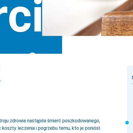
ci
iej
J
y
stroju zdrowia nastąpiła śmierć poszkodowanego,
koszty leczenia i pogrzebu temu, kto je poniósł.