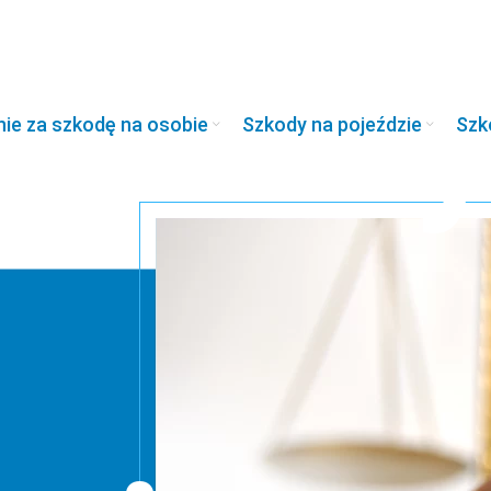
śćuczy
e za szkodę na osobie
Szkody na pojeździe
Szk