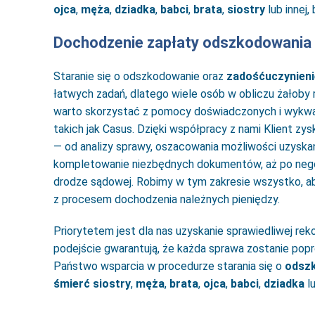
ojca
,
męża
,
dziadka
,
babci
,
brata
,
siostry
lub innej,
Dochodzenie zapłaty odszkodowania p
Staranie się o odszkodowanie oraz
zadośćuczynienie
łatwych zadań, dlatego wiele osób w obliczu żałob
warto skorzystać z pomocy doświadczonych i wykw
takich jak Casus. Dzięki współpracy z nami Klient z
— od analizy sprawy, oszacowania możliwości uzyskan
kompletowanie niezbędnych dokumentów, aż po nego
drodze sądowej. Robimy w tym zakresie wszystko, ab
z procesem dochodzenia należnych pieniędzy.
Priorytetem jest dla nas uzyskanie sprawiedliwej re
podejście gwarantują, że każda sprawa zostanie popr
Państwo wsparcia w procedurze starania się o
odsz
śmierć siostry
,
męża
,
brata
,
ojca
,
babci
,
dziadka
lu