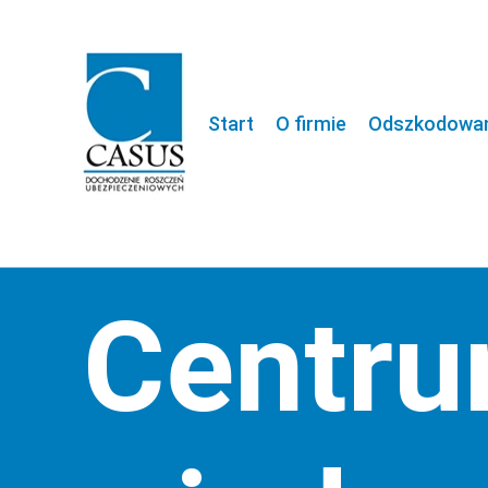
Start
O firmie
Odszkodowani
Centr