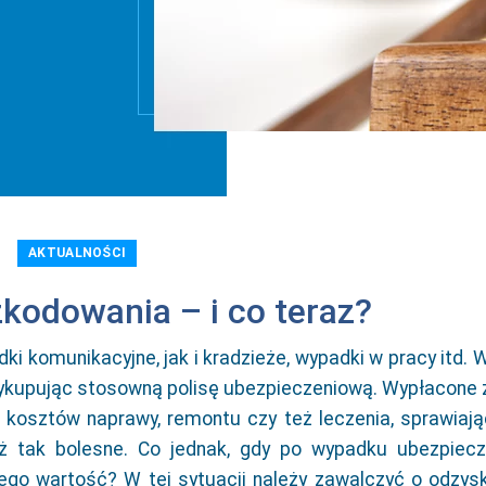
AKTUALNOŚCI
odowania – i co teraz?
i komunikacyjne, jak i kradzieże, wypadki w pracy itd. 
ykupując stosowną polisę ubezpieczeniową. Wypłacone z
sztów naprawy, remontu czy też leczenia, sprawiają
ż tak bolesne. Co jednak, gdy po wypadku ubezpiecz
ego wartość? W tej sytuacji należy zawalczyć o odzys