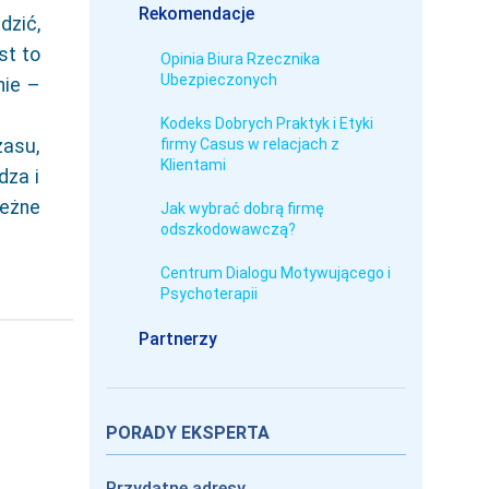
Rekomendacje
dzić,
st to
Opinia Biura Rzecznika
Ubezpieczonych
nie –
Kodeks Dobrych Praktyk i Etyki
zasu,
firmy Casus w relacjach z
Klientami
dza i
leżne
Jak wybrać dobrą firmę
odszkodowawczą?
Centrum Dialogu Motywującego i
Psychoterapii
Partnerzy
PORADY EKSPERTA
Przydatne adresy