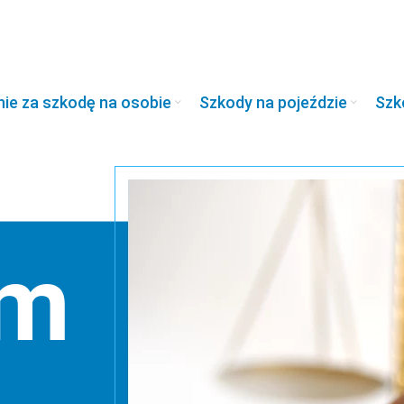
e za szkodę na osobie
Szkody na pojeździe
Szk
um