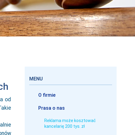
MENU
ch
O firmie
ia od
Takie
Prasa o nas
Reklama może kosztować
alnie
kancelarię 200 tys. zł
ionów