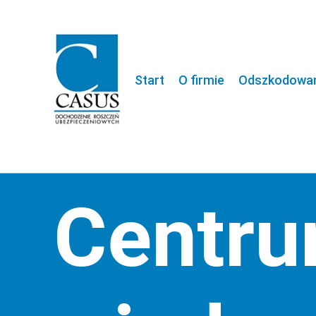
Start
O firmie
Odszkodowani
Centr