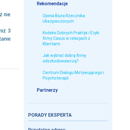
Rekomendacje
ż nie
Opinia Biura Rzecznika
Ubezpieczonych
niż 3
Kodeks Dobrych Praktyk i Etyki
tanie
firmy Casus w relacjach z
Klientami
Jak wybrać dobrą firmę
odszkodowawczą?
Centrum Dialogu Motywującego i
Psychoterapii
Partnerzy
PORADY EKSPERTA
Przydatne adresy