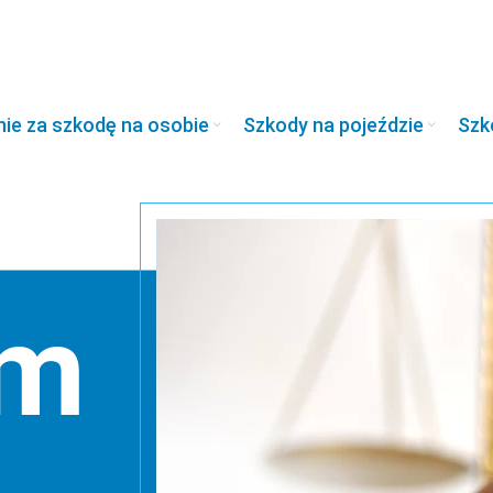
e za szkodę na osobie
Szkody na pojeździe
Szk
um