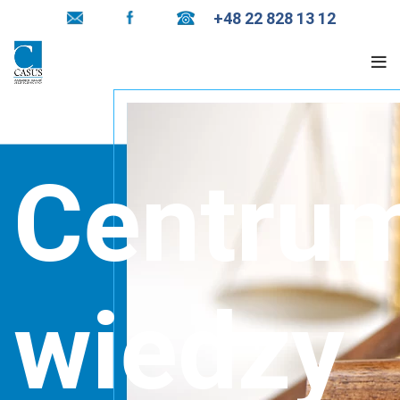
+48 22 828 13 12
Centru
wiedzy